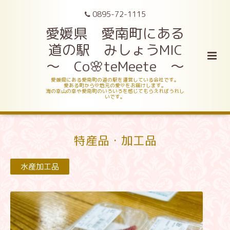
0895-72-1115
愛媛県 愛南町にある
道の駅 みしょうMIC
～ Co🌸teMeete ～
愛媛県にある愛南町の道の駅を運営している会社です。
愛ある町から💛地元の愛💛をお届けします。
海の幸山の幸や愛南町のいろいろを感じてもらえればうれし
いです。
特産品・加工品
水産加工品