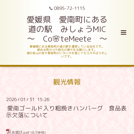
0895-72-1115
愛媛県 愛南町にある
道の駅 みしょうMIC
～ Co🌸teMeete ～
愛媛県にある愛南町の道の駅を運営している会社です。
愛ある町から💛地元の愛💛をお届けします。
海の幸山の幸や愛南町のいろいろを感じてもらえればうれし
いです。
観光情報
2026
01
31 15:26
/
/
愛南ゴールド入り粗挽きハンバーグ 食品表
示欠落について
お詫び.pdf
(0.19MB)