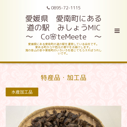
0895-72-1115
愛媛県 愛南町にある
道の駅 みしょうMIC
～ Co🌸teMeete ～
愛媛県にある愛南町の道の駅を運営している会社です。
愛ある町から💛地元の愛💛をお届けします。
海の幸山の幸や愛南町のいろいろを感じてもらえればうれし
いです。
特産品・加工品
水産加工品